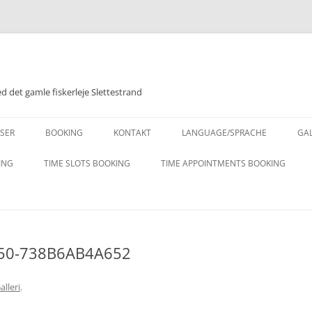
 det gamle fiskerleje Slettestrand
Videre
til
ISER
BOOKING
KONTAKT
LANGUAGE/SPRACHE
GAL
indhold
DESCRIPTION – ENGLISH
ING
TIME SLOTS BOOKING
TIME APPOINTMENTS BOOKING
ET
BESCHREIBUNG – DEUTSCH
950-738B6AB4A652
alleri
.