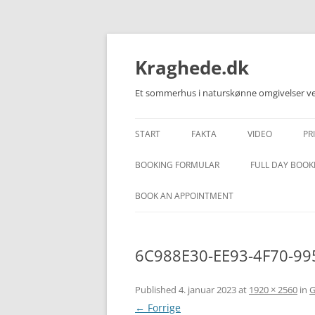
Kraghede.dk
Et sommerhus i naturskønne omgivelser ved
START
FAKTA
VIDEO
PR
BESKRIVELSE – DANSK
VIDEO – HUSET
BOOKING FORMULAR
FULL DAY BOOK
DESCRIPTION – ENGLISH
VIDEO – OMRÅD
BOOK AN APPOINTMENT
BESCHREIBUNG – DEUTSCH
6C988E30-EE93-4F70-9
Published
4. januar 2023
at
1920 × 2560
in
G
← Forrige