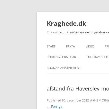
Kraghede.dk
Et sommerhus i naturskønne omgivelser ved
START
FAKTA
VIDEO
PR
BESKRIVELSE – DANSK
VIDEO – HUSET
BOOKING FORMULAR
FULL DAY BOOK
DESCRIPTION – ENGLISH
VIDEO – OMRÅD
BOOK AN APPOINTMENT
BESCHREIBUNG – DEUTSCH
afstand-fra-Haverslev-mot
Published
30. december 2022
at
643 × 559
i
← Forrige