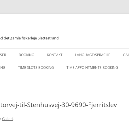
 det gamle fiskerleje Slettestrand
Videre
til
ISER
BOOKING
KONTAKT
LANGUAGE/SPRACHE
GAL
indhold
DESCRIPTION – ENGLISH
ING
TIME SLOTS BOOKING
TIME APPOINTMENTS BOOKING
ET
BESCHREIBUNG – DEUTSCH
orvej-til-Stenhusvej-30-9690-Fjerritslev
n
Galleri
.