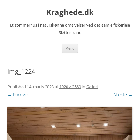
Kraghede.dk
Et sommerhus i naturskønne omgivelser ved det gamle fiskerleje
Slettestrand
Videre
Menu
til
indhold
img_1224
Published
14. marts 2023
at
1920 × 2560
in
Galleri
.
← Forrige
Næste →