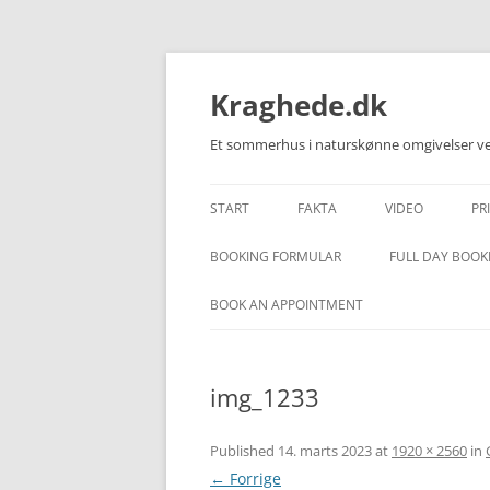
Kraghede.dk
Et sommerhus i naturskønne omgivelser ved
START
FAKTA
VIDEO
PR
BESKRIVELSE – DANSK
VIDEO – HUSET
BOOKING FORMULAR
FULL DAY BOOK
DESCRIPTION – ENGLISH
VIDEO – OMRÅD
BOOK AN APPOINTMENT
BESCHREIBUNG – DEUTSCH
img_1233
Published
14. marts 2023
at
1920 × 2560
in
← Forrige