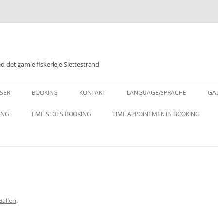
 det gamle fiskerleje Slettestrand
Videre
til
ISER
BOOKING
KONTAKT
LANGUAGE/SPRACHE
GAL
indhold
DESCRIPTION – ENGLISH
ING
TIME SLOTS BOOKING
TIME APPOINTMENTS BOOKING
ET
BESCHREIBUNG – DEUTSCH
Galleri
.